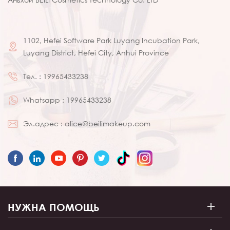
1102, Hefei Software Park Luyang Incubation Park,
Luyang District, Hefei City, Anhui Province
Тел. :
19965433238
Whatsapp :
19965433238
Эл.адрес :
alice@beilimakeup.com
НУЖНА ПОМОЩЬ